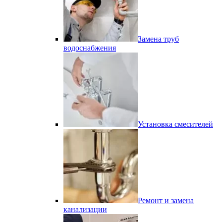
Замена труб
водоснабжения
Установка смесителей
Ремонт и замена
канализации